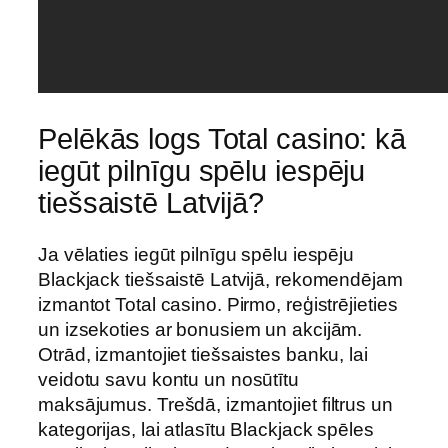
Pelēkās logs Total casino: kā
iegūt pilnīgu spēlu iespēju
tiešsaistē Latvijā?
Ja vēlaties iegūt pilnīgu spēlu iespēju
Blackjack tiešsaistē Latvijā, rekomendējam
izmantot Total casino. Pirmo, reģistrējieties
un izsekoties ar bonusiem un akcijām.
Otrād, izmantojiet tiešsaistes banku, lai
veidotu savu kontu un nosūtītu
maksājumus. Trešdā, izmantojiet filtrus un
kategorijas, lai atlasītu Blackjack spēles