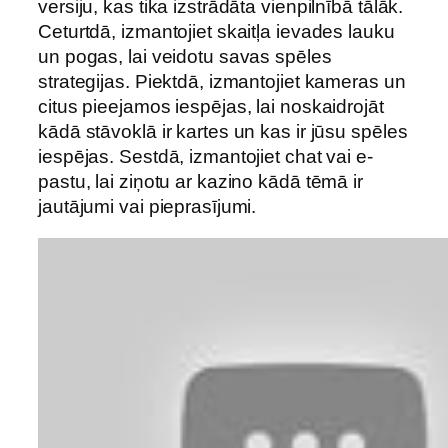
versiju, kas tika izstrādāta vienpilnībā tālāk.
Ceturtdā, izmantojiet skaitļa ievades lauku
un pogas, lai veidotu savas spēles
strategijas. Piektdā, izmantojiet kameras un
citus pieejamos iespējas, lai noskaidrojāt
kādā stāvoklā ir kartes un kas ir jūsu spēles
iespējas. Sestdā, izmantojiet chat vai e-
pastu, lai ziņotu ar kazino kādā tēmā ir
jautājumi vai pieprasījumi.