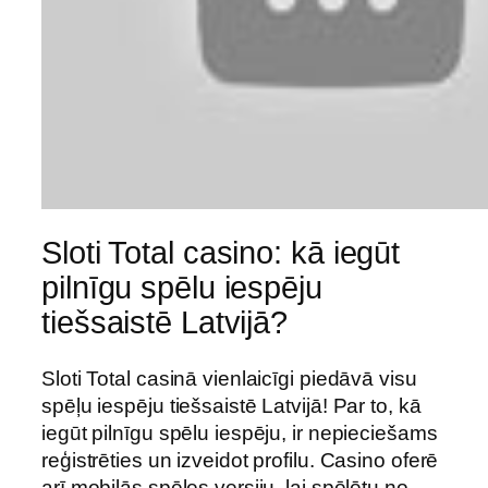
Sloti Total casino: kā iegūt
pilnīgu spēlu iespēju
tiešsaistē Latvijā?
Sloti Total casinā vienlaicīgi piedāvā visu
spēļu iespēju tiešsaistē Latvijā! Par to, kā
iegūt pilnīgu spēlu iespēju, ir nepieciešams
reģistrēties un izveidot profilu. Casino oferē
arī mobilās spēles versiju, lai spēlētu no