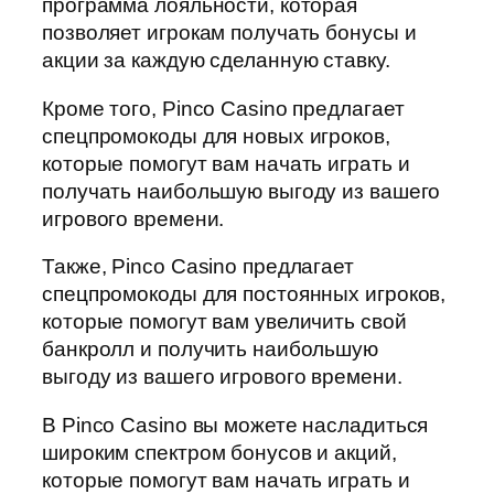
программа лояльности, которая
позволяет игрокам получать бонусы и
акции за каждую сделанную ставку.
Кроме того, Pinco Casino предлагает
спецпромокоды для новых игроков,
которые помогут вам начать играть и
получать наибольшую выгоду из вашего
игрового времени.
Также, Pinco Casino предлагает
спецпромокоды для постоянных игроков,
которые помогут вам увеличить свой
банкролл и получить наибольшую
выгоду из вашего игрового времени.
В Pinco Casino вы можете насладиться
широким спектром бонусов и акций,
которые помогут вам начать играть и