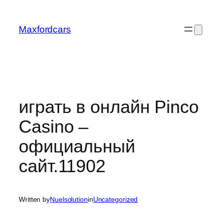
Skip
to
Maxfordcars
content
играть в онлайн Pinco
Casino –
официальный
сайт.11902
Written by
Nuelsolution
in
Uncategorized