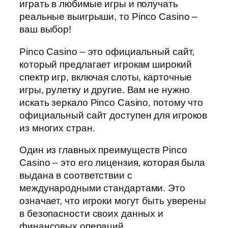
играть в любимые игры и получать
реальные выигрыши, то Pinco Casino –
ваш выбор!
Pinco Casino – это официальный сайт,
который предлагает игрокам широкий
спектр игр, включая слоты, карточные
игры, рулетку и другие. Вам не нужно
искать зеркало Pinco Casino, потому что
официальный сайт доступен для игроков
из многих стран.
Один из главных преимуществ Pinco
Casino – это его лицензия, которая была
выдана в соответствии с
международными стандартами. Это
означает, что игроки могут быть уверены
в безопасности своих данных и
финансовых операций.