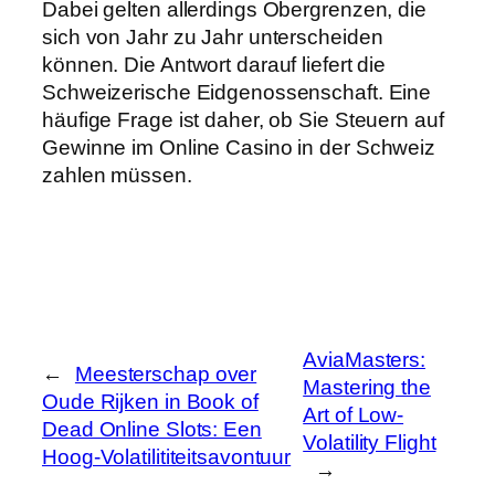
Dabei gelten allerdings Obergrenzen, die
sich von Jahr zu Jahr unterscheiden
können. Die Antwort darauf liefert die
Schweizerische Eidgenossenschaft. Eine
häufige Frage ist daher, ob Sie Steuern auf
Gewinne im Online Casino in der Schweiz
zahlen müssen.
AviaMasters:
←
Meesterschap over
Mastering the
Oude Rijken in Book of
Art of Low-
Dead Online Slots: Een
Volatility Flight
Hoog-Volatilititeitsavontuur
→