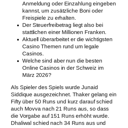
Anmeldung oder Einzahlung eingeben
kannst, um zusätzliche Boni oder
Freispiele zu erhalten.
Der Steuerfreibetrag liegt also bei
stattlichen einer Millionen Franken.
Aktuell überarbeitet er die wichtigsten
Casino Themen rund um legale
Casinos.
Welche sind aber nun die besten
Online Casinos in der Schweiz im
März 2026?
Als Spieler des Spiels wurde Junaid
Siddique ausgezeichnet. Thaker gelang ein
Fifty über 50 Runs und kurz darauf schied
auch Movva nach 21 Runs aus, so dass
die Vorgabe auf 151 Runs erhöht wurde.
Dhaliwal schied nach 34 Runs aus und