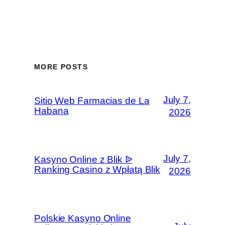
MORE POSTS
July 7,
Sitio Web Farmacias de La
Habana
2026
July 7,
Kasyno Online z Blik ᐉ
Ranking Casino z Wpłatą Blik
2026
Polskie Kasyno Online