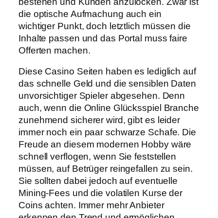
bestehen und Kunden anzulocken. Zwar ist
die optische Aufmachung auch ein
wichtiger Punkt, doch letztlich müssen die
Inhalte passen und das Portal muss faire
Offerten machen.
Diese Casino Seiten haben es lediglich auf
das schnelle Geld und die sensiblen Daten
unvorsichtiger Spieler abgesehen. Denn
auch, wenn die Online Glücksspiel Branche
zunehmend sicherer wird, gibt es leider
immer noch ein paar schwarze Schafe. Die
Freude an diesem modernen Hobby wäre
schnell verflogen, wenn Sie feststellen
müssen, auf Betrüger reingefallen zu sein.
Sie sollten dabei jedoch auf eventuelle
Mining-Fees und die volatilen Kurse der
Coins achten. Immer mehr Anbieter
erkennen den Trend und ermöglichen