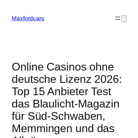
Skip
to
Maxfordcars
content
Online Casinos ohne
deutsche Lizenz 2026:
Top 15 Anbieter Test
das Blaulicht-Magazin
für Süd-Schwaben,
Memmingen und das