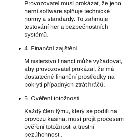
Provozovatel musí prokázat, že jeho
herní software splňuje technické
normy a standardy. To zahrnuje
testování her a bezpečnostních
systémů.
4. Finanční zajištění
Ministerstvo financí může vyžadovat,
aby provozovatel prokázal, že má
dostatečné finanční prostředky na
pokrytí případných ztrát hráčů.
5. Ověření totožnosti
Každý člen týmu, který se podílí na
provozu kasina, musí projít procesem
ověření totožnosti a trestní
bezúhonnosti.