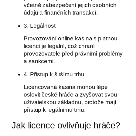
včetně zabezpečení jejich osobních
údajů a finančních transakcí.
3. Legálnost
Provozování online kasina s platnou
licencí je legální, což chrání
provozovatele před právními problémy
a sankcemi.
4. Přístup k širšímu trhu
Licencovaná kasina mohou lépe
oslovit české hráče a zvyšovat svou
uživatelskou základnu, protože mají
přístup k legálnímu trhu.
Jak licence ovlivňuje hráče?