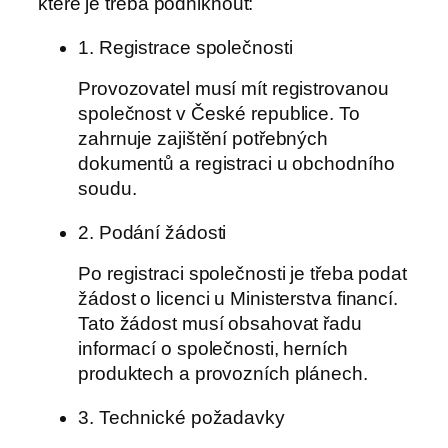
které je třeba podniknout:
1. Registrace společnosti
Provozovatel musí mít registrovanou
společnost v České republice. To
zahrnuje zajištění potřebných
dokumentů a registraci u obchodního
soudu.
2. Podání žádosti
Po registraci společnosti je třeba podat
žádost o licenci u Ministerstva financí.
Tato žádost musí obsahovat řadu
informací o společnosti, herních
produktech a provozních plánech.
3. Technické požadavky