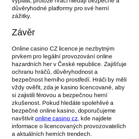
vyplatit, protože hráči hledají bezpečné a
důvěryhodné platformy pro své herní
zážitky.
Závěr
Online casino CZ licence je nezbytným
prvkem pro legální provozování online
hazardních her v České republice. Zajišťuje
ochranu hráčů, důvěryhodnost a
bezpečnost herního prostředí. Hráči by měli
vždy ověřit, zda je kasino licencované, aby
si zajistili férovou a bezpečnou herní
zkušenost. Pokud hledáte spolehlivé a
bezpečné online kasino, doporučujeme
navštívit
online casino cz
, kde najdete
informace o licencovaných provozovatelích
a aktuálních herních trendech.