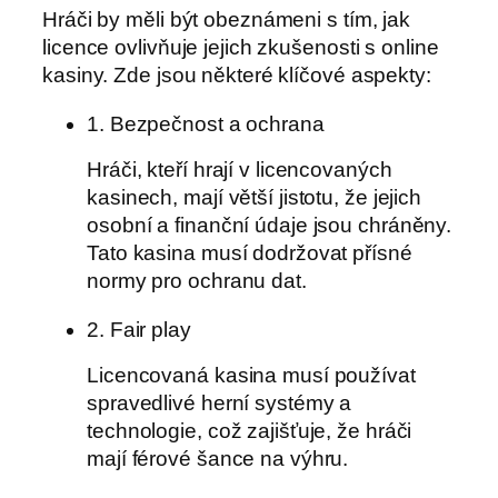
Hráči by měli být obeznámeni s tím, jak
licence ovlivňuje jejich zkušenosti s online
kasiny. Zde jsou některé klíčové aspekty:
1. Bezpečnost a ochrana
Hráči, kteří hrají v licencovaných
kasinech, mají větší jistotu, že jejich
osobní a finanční údaje jsou chráněny.
Tato kasina musí dodržovat přísné
normy pro ochranu dat.
2. Fair play
Licencovaná kasina musí používat
spravedlivé herní systémy a
technologie, což zajišťuje, že hráči
mají férové šance na výhru.